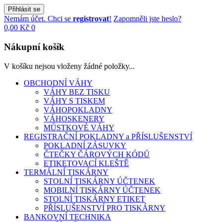
Přihlásit se
Nemám účet. Chci se
registrovat
!
Zapomněli jste heslo?
0,00 Kč
0
Nákupní košík
V košíku nejsou vloženy žádné položky...
OBCHODNÍ VÁHY
VÁHY BEZ TISKU
VÁHY S TISKEM
VÁHOPOKLADNY
VÁHOSKENERY
MŮSTKOVÉ VÁHY
REGISTRAČNÍ POKLADNY a PŘÍSLUŠENSTVÍ
POKLADNÍ ZÁSUVKY
ČTEČKY ČÁROVÝCH KÓDŮ
ETIKETOVACÍ KLEŠTĚ
TERMÁLNÍ TISKÁRNY
STOLNÍ TISKÁRNY ÚČTENEK
MOBILNÍ TISKÁRNY ÚČTENEK
STOLNÍ TISKÁRNY ETIKET
PŘÍSLUŠENSTVÍ PRO TISKÁRNY
BANKOVNÍ TECHNIKA